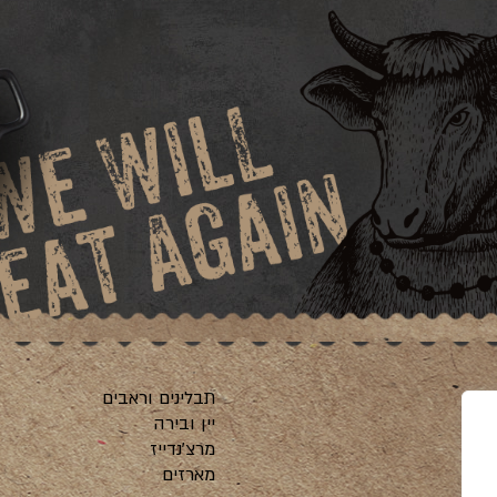
תבלינים וראבים
יין ובירה
מרצ’נדייז
ה
מארזים