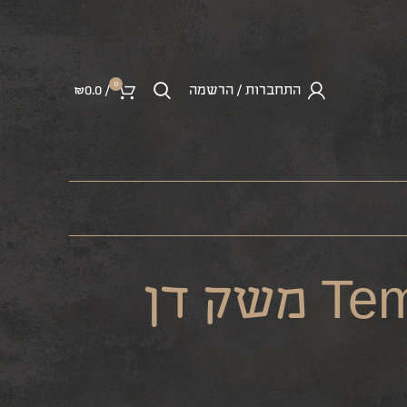
0
התחברות / הרשמה
/
0.0
₪
ראבים
יין ובירה
מרצ’נדייז
Tempranillo משק דן