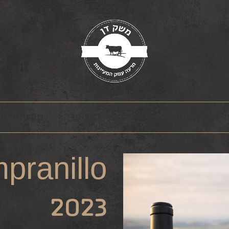
ת
טחונים
מארזים
רבע פרה
תבלינים ו
2023