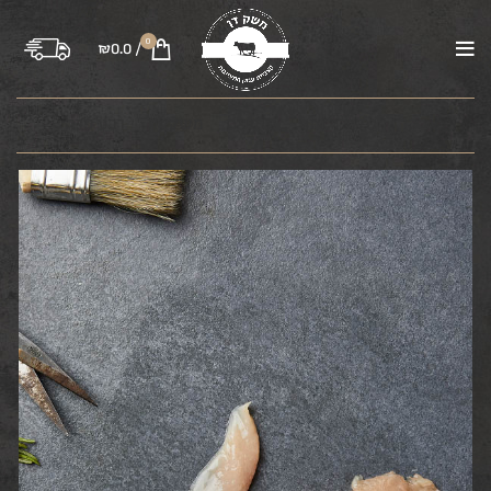
0
₪
0.0
/
בקר
טלה
עוף
טחונים
משקיות
רבע פרה