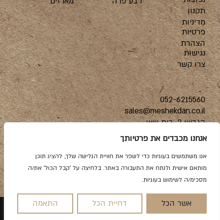
רבע פרה
מארזים
תקנון
מדיניות
פרטיות
הצהרת
נגישות
צרו קשר
052-6215560
sales@meshekdan.co.il
הגביש 2, בית שאן
אנחנו מכבדים את פרטיותך
אנו משתמשים בעוגיות כדי לשפר את חוויית הגלישה שלך, להציג תוכן
מותאם אישית ולנתח את התעבורה באתר. בלחיצה על 'קבל הכול' את/ה
מסכימ/ה לשימוש בעוגיות.
הקמת אתרים מהחלל החיצון |
שלושה מעצבים
אשר הכל
דחיית הכל
התאמה
0
חנות
סל קניות
אזור אישי