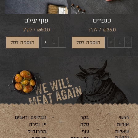
כנפיים
עוף שלם
₪36.0 / לק"ג
₪50.0 / לק"ג
הוספה לסל
הוספה לסל
ראשי
בקר
תבלינים וראבים
אודות
טלה
יין ובירה
שאלות
עוף
מרצ’נדייז
נפוצות