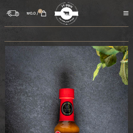
0
₪
0.0
/
בקר
טלה
עוף
טחונים
משקיות
רבע פרה