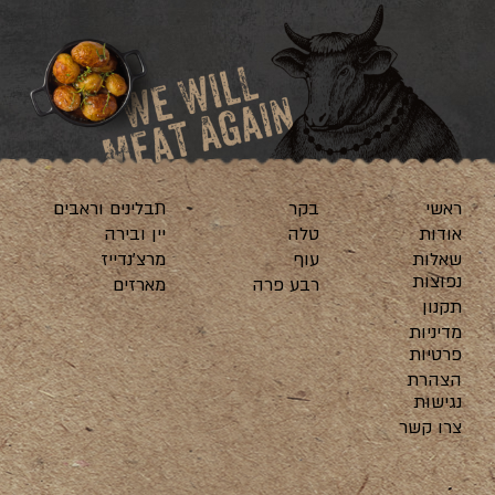
ראשי
בקר
תבלינים וראבים
אודות
טלה
יין ובירה
שאלות
עוף
מרצ’נדייז
נפוצות
רבע פרה
מארזים
תקנון
מדיניות
פרטיות
הצהרת
נגישות
צרו קשר