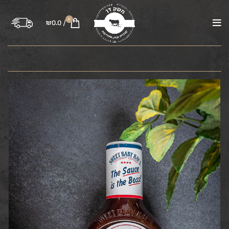
0
₪
0.0
/
בקר
טלה
עוף
טחונים
משקיות
רבע פרה