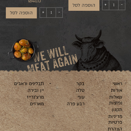
₪
40.0
הוספה לסל
הוספה לסל
ראשי
בקר
תבלינים וראבים
אודות
טלה
יין ובירה
שאלות
עוף
מרצ’נדייז
נפוצות
רבע פרה
מארזים
תקנון
מדיניות
פרטיות
הצהרת