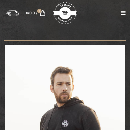
0
₪
0.0
/
בקר
טלה
עוף
טחונים
משקיות
רבע פרה