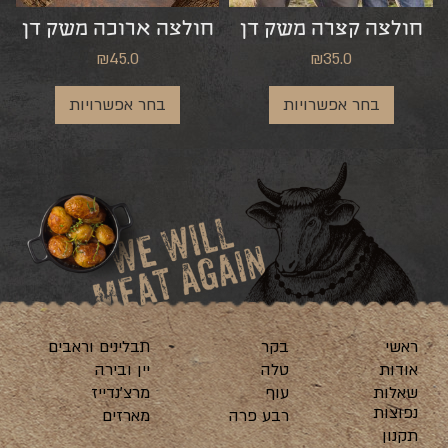
חולצה קצרה משק דן
חולצה ארוכה משק דן
₪
45.0
₪
35.0
בחר אפשרויות
בחר אפשרויות
ראשי
בקר
תבלינים וראבים
אודות
טלה
יין ובירה
שאלות
עוף
מרצ’נדייז
נפוצות
רבע פרה
מארזים
תקנון