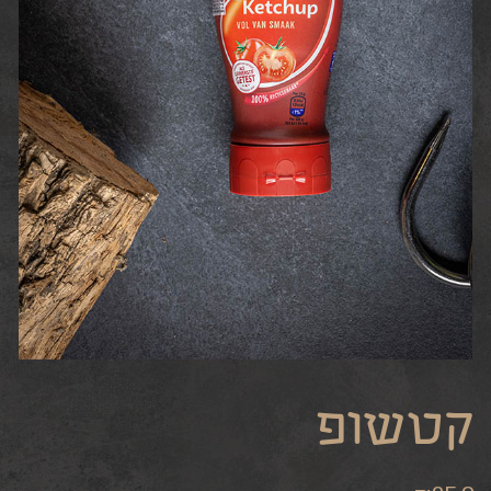
קטשופ