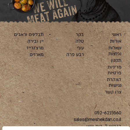
ראשי
בקר
תבלינים וראבים
אודות
טלה
יין ובירה
שאלות
עוף
מרצ’נדייז
נפוצות
רבע פרה
מארזים
תקנון
מדיניות
פרטיות
הצהרת
נגישות
צרו קשר
052-6215560
sales@meshekdan.co.il
הגביש 2, בית שאן