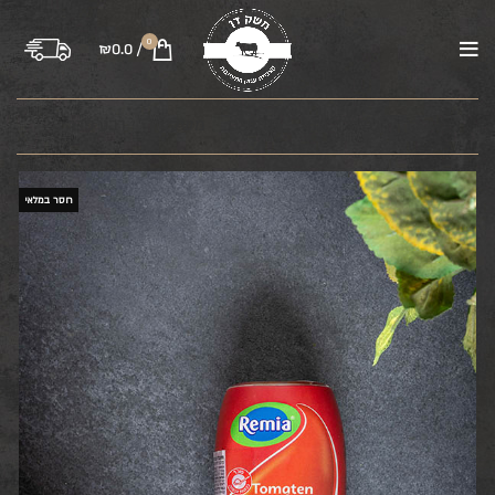
0
₪
0.0
/
בקר
טלה
עוף
טחונים
משקיות
רבע פרה
חסר במלאי