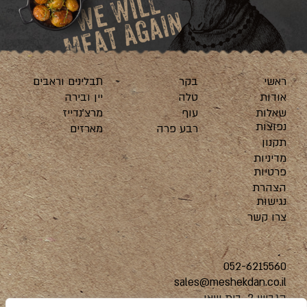
ראשי
בקר
תבלינים וראבים
אודות
טלה
יין ובירה
שאלות
עוף
מרצ’נדייז
נפוצות
רבע פרה
מארזים
תקנון
מדיניות
פרטיות
הצהרת
נגישות
צרו קשר
052-6215560
sales@meshekdan.co.il
הגביש 2, בית שאן