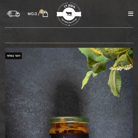
0
₪
0.0
/
בקר
טלה
עוף
טחונים
משקיות
רבע פרה
חסר במלאי