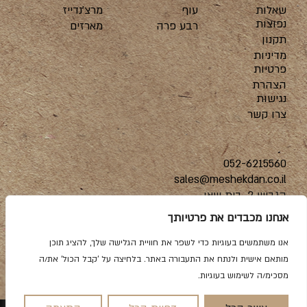
שאלות
עוף
מרצ’נדייז
נפוצות
רבע פרה
מארזים
תקנון
מדיניות
פרטיות
הצהרת
נגישות
צרו קשר
052-6215560
sales@meshekdan.co.il
הגביש 2, בית שאן
אנחנו מכבדים את פרטיותך
אנו משתמשים בעוגיות כדי לשפר את חוויית הגלישה שלך, להציג תוכן
מותאם אישית ולנתח את התעבורה באתר. בלחיצה על 'קבל הכול' את/ה
מסכימ/ה לשימוש בעוגיות.
הקמת אתרים מהחלל החיצון |
שלושה מעצבים