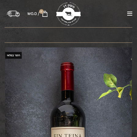
0
₪
0.0
/
בקר
טלה
עוף
טחונים
משקיות
רבע פרה
חסר במלאי