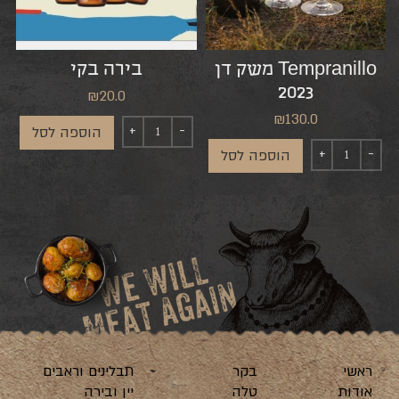
Tempranillo משק דן
בירה בקי
2023
₪
20.0
₪
130.0
הוספה לסל
הוספה לסל
ראשי
בקר
תבלינים וראבים
אודות
טלה
יין ובירה