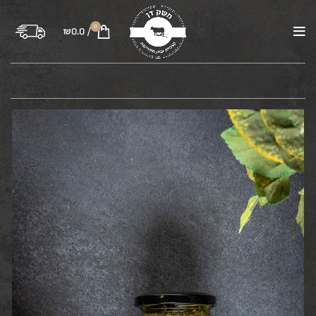
0
₪
0.0
/
בקר
טלה
עוף
טחונים
משקיות
רבע פרה