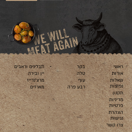
ראשי
בקר
תבלינים וראבים
אודות
טלה
יין ובירה
שאלות
עוף
מרצ’נדייז
נפוצות
רבע פרה
מארזים
תקנון
מדיניות
פרטיות
הצהרת
נגישות
צרו קשר