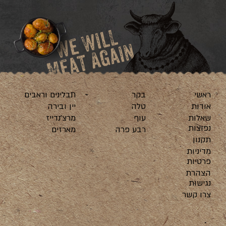
ראשי
בקר
תבלינים וראבים
אודות
טלה
יין ובירה
שאלות
עוף
מרצ’נדייז
נפוצות
רבע פרה
מארזים
תקנון
מדיניות
פרטיות
הצהרת
נגישות
צרו קשר