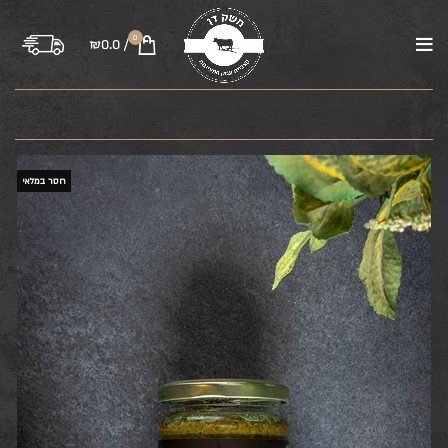
0
₪
0.0
/
בקר
טלה
עוף
טחונים
משקיות
רבע פרה
חסר במלאי