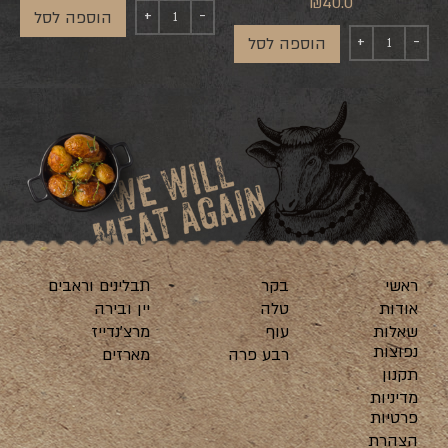
₪
40.0
הוספה לסל
הוספה לסל
ראשי
בקר
תבלינים וראבים
אודות
טלה
יין ובירה
שאלות
עוף
מרצ’נדייז
נפוצות
רבע פרה
מארזים
תקנון
מדיניות
פרטיות
הצהרת