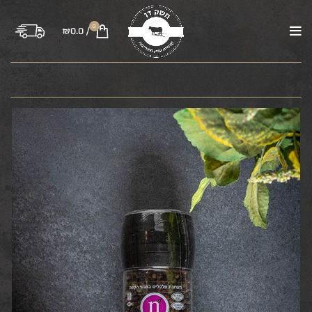
0
₪
0.0
/
בקר
טלה
עוף
טחונים
משקיות
רבע פרה