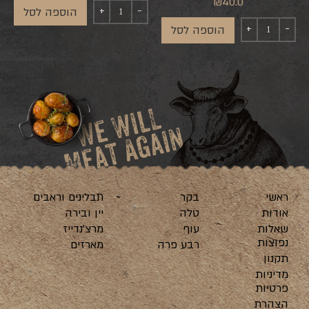
₪
40.0
הוספה לסל
הוספה לסל
ראשי
בקר
תבלינים וראבים
אודות
טלה
יין ובירה
שאלות
עוף
מרצ’נדייז
נפוצות
רבע פרה
מארזים
תקנון
מדיניות
פרטיות
הצהרת