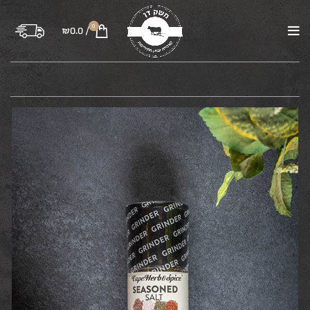
0
₪
0.0
/
בקר
טלה
עוף
טחונים
משקיות
רבע פרה