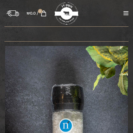
0
₪
0.0
/
בקר
טלה
עוף
טחונים
משקיות
רבע פרה