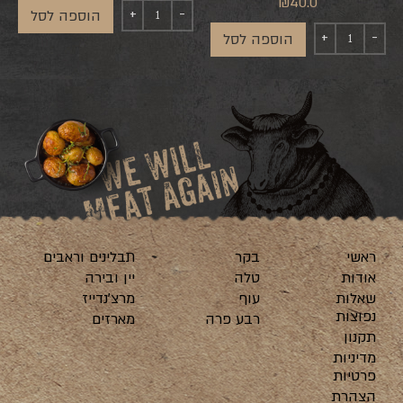
₪
40.0
הוספה לסל
הוספה לסל
ראשי
בקר
תבלינים וראבים
אודות
טלה
יין ובירה
שאלות
עוף
מרצ’נדייז
נפוצות
רבע פרה
מארזים
תקנון
מדיניות
פרטיות
הצהרת