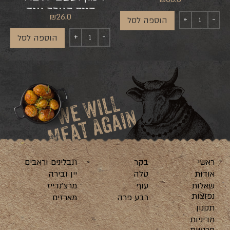
קייפ הארב אנד
₪
26.0
הוספה לסל
ספייסס
הוספה לסל
ראשי
בקר
תבלינים וראבים
אודות
טלה
יין ובירה
שאלות
עוף
מרצ’נדייז
נפוצות
רבע פרה
מארזים
תקנון
מדיניות
פרטיות