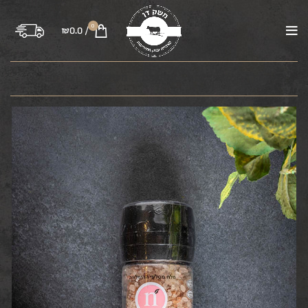
0
₪
0.0
/
בקר
טלה
עוף
טחונים
משקיות
רבע פרה