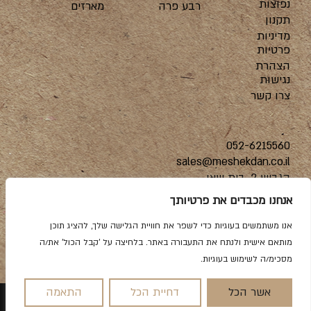
נפוצות
רבע פרה
מארזים
תקנון
מדיניות
פרטיות
הצהרת
נגישות
צרו קשר
052-6215560
sales@meshekdan.co.il
הגביש 2, בית שאן
אנחנו מכבדים את פרטיותך
אנו משתמשים בעוגיות כדי לשפר את חוויית הגלישה שלך, להציג תוכן
מותאם אישית ולנתח את התעבורה באתר. בלחיצה על 'קבל הכול' את/ה
מסכימ/ה לשימוש בעוגיות.
הקמת אתרים מהחלל החיצון |
שלושה מעצבים
אשר הכל
דחיית הכל
התאמה
0