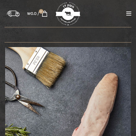
0
₪
0.0
/
בקר
טלה
עוף
טחונים
משקיות
רבע פרה