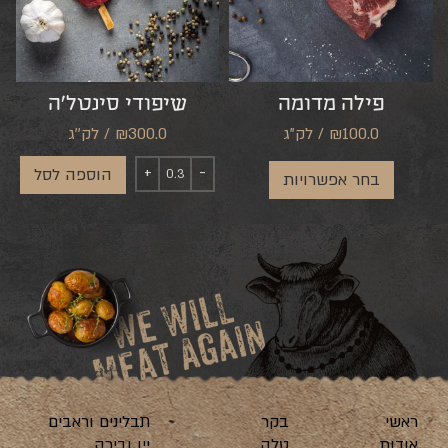
פילה מדומה
שיפודי סינטל’ה
₪100.0 / לק"ג
300.0
₪
/ לק''ג
הוספה לסל
בחר אפשרויות
ראשי
בקר
תבלינים וראבים
אודות
טלה
יין ובירה