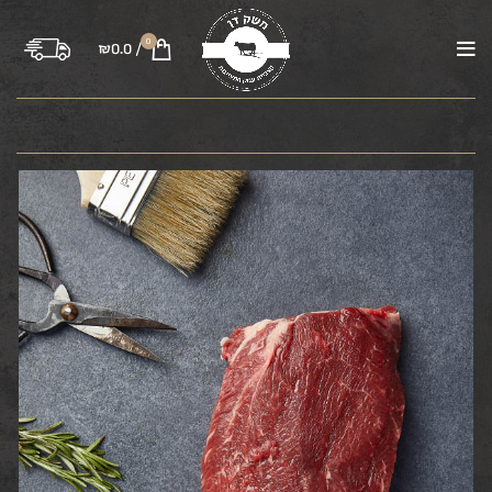
0
₪
0.0
/
בקר
טלה
עוף
טחונים
משקיות
רבע פרה