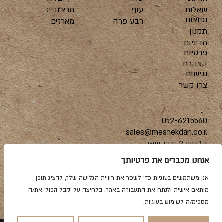
שאלות
עוף
מרצ’נדייז
נפוצות
רבע פרה
מארזים
תקנון
מדיניות
פרטיות
הצהרת
נגישות
צרו קשר
052-6215560
sales@meshekdan.co.il
הגביש 2, בית שאן
אנחנו מכבדים את פרטיותך
אנו משתמשים בעוגיות כדי לשפר את חוויית הגלישה שלך, להציג תוכן
מותאם אישית ולנתח את התעבורה באתר. בלחיצה על 'קבל הכול' את/ה
מסכימ/ה לשימוש בעוגיות.
הקמת אתרים מהחלל החיצון |
שלושה מעצבים