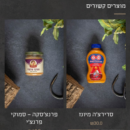
מוצרים קשורים
סרירצ’ה מיונז
פרנצ’סקה – סמוקי
פרנצ’י
₪
30.0