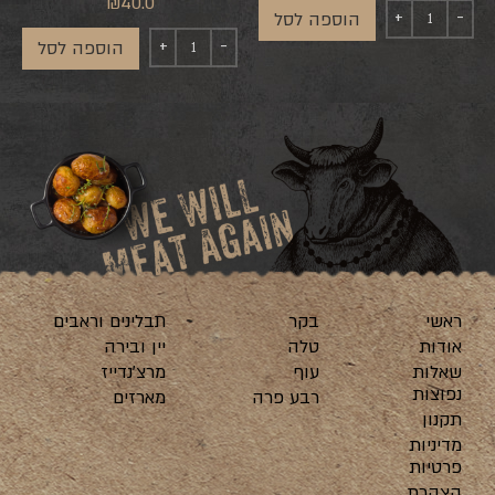
₪
40.0
הוספה לסל
הוספה לסל
ראשי
בקר
תבלינים וראבים
אודות
טלה
יין ובירה
שאלות
עוף
מרצ’נדייז
נפוצות
רבע פרה
מארזים
תקנון
מדיניות
פרטיות
הצהרת