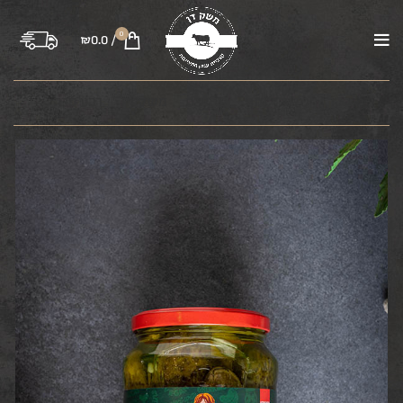
0
₪
0.0
/
בקר
טלה
עוף
טחונים
משקיות
רבע פרה