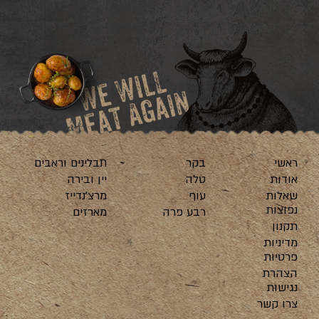
ראשי
בקר
תבלינים וראבים
אודות
טלה
יין ובירה
שאלות
עוף
מרצ’נדייז
נפוצות
רבע פרה
מארזים
תקנון
מדיניות
פרטיות
הצהרת
נגישות
צרו קשר