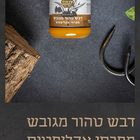
דבש טהור מגובש