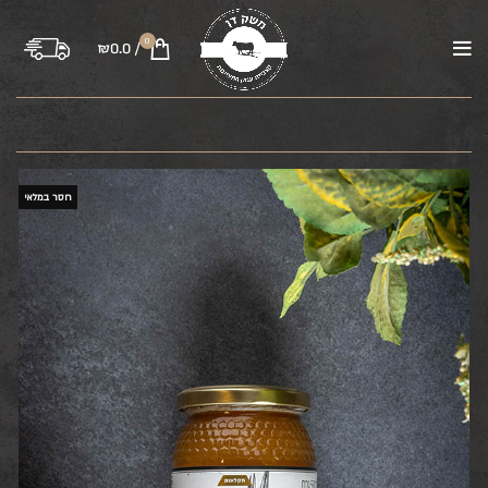
0
₪
0.0
/
בקר
טלה
עוף
טחונים
משקיות
רבע פרה
חסר במלאי