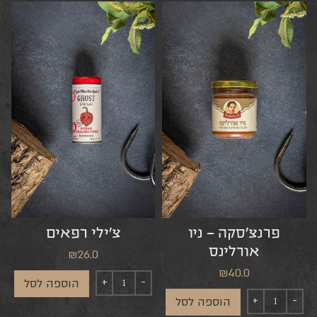
פרנצ’סקה – ניו
צ’ילי רפאים
אורלינס
₪
26.0
₪
40.0
הוספה לסל
הוספה לסל