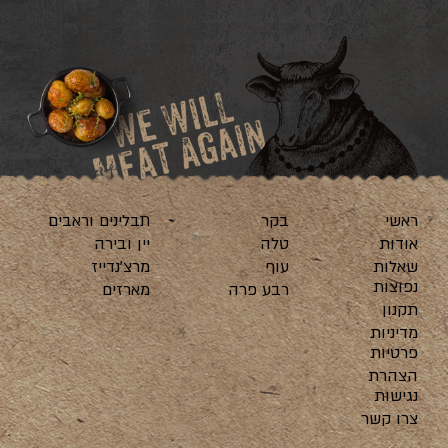
ראשי
בקר
תבלינים וראבים
אודות
טלה
יין ובירה
שאלות
עוף
מרצ’נדייז
נפוצות
רבע פרה
מארזים
תקנון
מדיניות
פרטיות
הצהרת
נגישות
צרו קשר