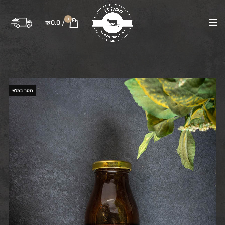
0
₪
0.0
/
בקר
טלה
עוף
טחונים
משקיות
רבע פרה
חסר במלאי