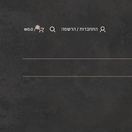
0
התחברות / הרשמה
/
0.0
₪
ראבים
יין ובירה
מרצ’נדייז