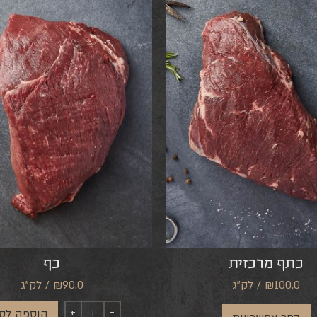
כתף מרכזית
כף
₪100.0 / לק"ג
₪90.0 / לק"ג
הוספה לס