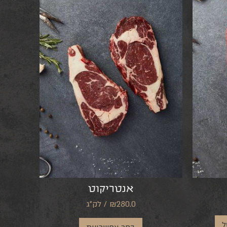
אנטריקוט
₪280.0 / לק"ג
ל