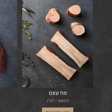
מח עצם
₪60.0 / לק"ג