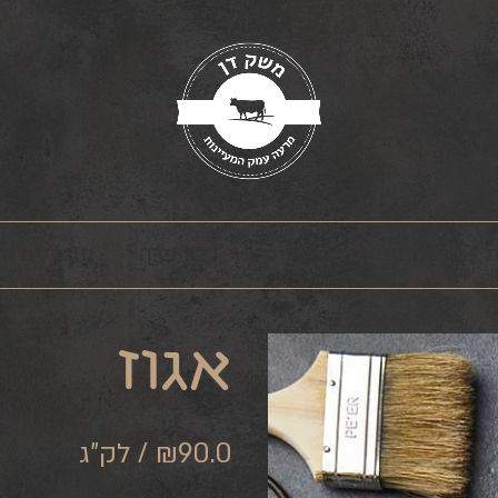
ת
טחונים
מארזים
רבע פרה
תבלינים ו
אגוז
₪90.0 / לק"ג