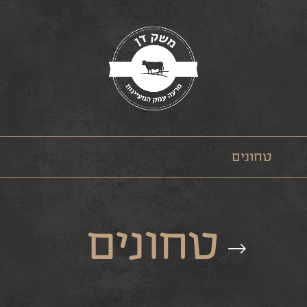
ת
טחונים
מארזים
רבע פרה
תבלינים ו
טחונים