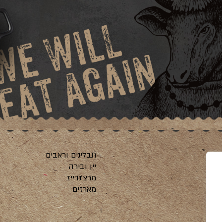
תבלינים וראבים
יין ובירה
מרצ’נדייז
ה
מארזים