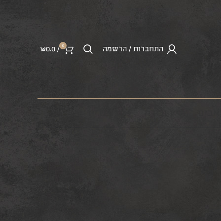
0
התחברות / הרשמה
/
0.0
₪
ראבים
יין ובירה
מרצ’נדייז