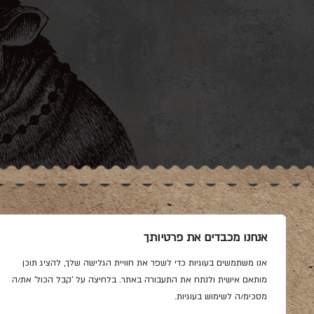
ראשי
בקר
אודות
טלה
אנחנו מכבדים את פרטיותך
שאלות נפוצות
עוף
אנו משתמשים בעוגיות כדי לשפר את חוויית הגלישה שלך, להציג תוכן
תקנון
רבע פר
מותאם אישית ולנתח את התעבורה באתר. בלחיצה על 'קבל הכול' את/ה
מדיניות פרטיות
מסכימ/ה לשימוש בעוגיות.
הצהרת נגישות