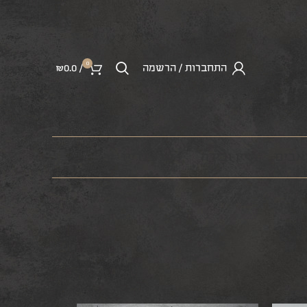
0
התחברות / הרשמה
/
0.0
₪
ראבים
יין ובירה
מרצ’נדייז