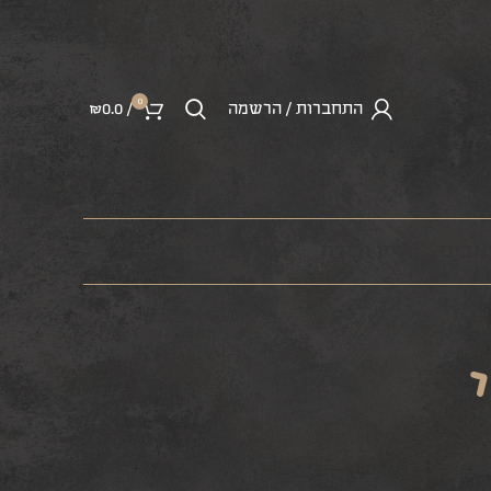
0
התחברות / הרשמה
/
0.0
₪
ראבים
יין ובירה
מרצ’נדייז