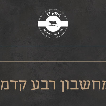
ת
טחונים
מארזים
רבע פרה
תבלינים ו
חשבון רבע קדמי